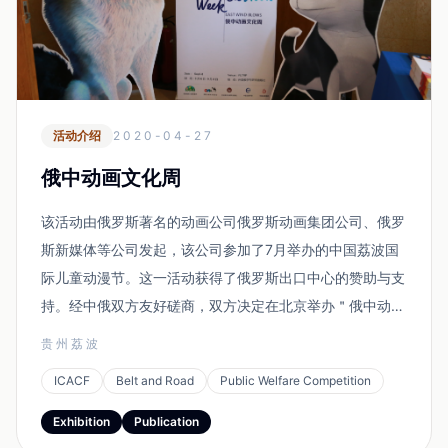
活动介绍
2020-04-27
俄中动画文化周
该活动由俄罗斯著名的动画公司俄罗斯动画集团公司、俄罗
斯新媒体等公司发起，该公司参加了7月举办的中国荔波国
际儿童动漫节。这一活动获得了俄罗斯出口中心的赞助与支
持。经中俄双方友好磋商，双方决定在北京举办＂俄中动画
周＂，在中俄动画合拍、版权、品牌授权、衍生产品开发、
贵州荔波
影视播出、出版与新媒体等方面展开全面交流与合作。动漫
ICACF
Belt and Road
Public Welfare Competition
专家指出，这是迄今为止，中俄动画最大规模的交流活...
Exhibition
Publication