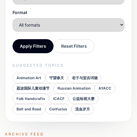
Format
Apply Filters
Reset Filters
SUGGESTED TOPICS
Animation Art
守望春天
老子与堂吉诃德
荔波国际儿童动漫节
Russian Animation
AYACC
Folk Handcrafts
ICACF
公益绘画大赛
Belt and Road
Confucius
流金岁月
ARCHIVE FEED