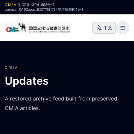
CMIA
京ICP备13041898号-1
cmiassn@163.com
北京市顺义区空港融慧园19-1
中文
CMIA
Updates
A restored archive feed built from preserved
CMIA articles.