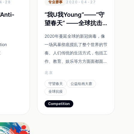
4-28
专业赛事
2020-04-27
"Anti-
“我U我Young”——“守
望春天” ——全球抗击
 Cartoon
疫情公益绘画大赛在京
2020年蔓延全球的新冠病毒，像
all for
启动
tion
一场风暴彻底搅乱了整个世界的节
证
奏。人们传统的生活方式，包括工
作、教育、娱乐等方方面面都面临
着前所未有的挑战。不同程度的空
北京
间“隔离”有向世界格局以及民众精
守望春天
公益绘画大赛
神生活蔓延之势。在这样的背景
全球抗疫
下，2020年4月27日由青晋科技
主办、 协办的“我U我
Competition
Young”——“守望春天”全球抗击新
冠疫情公益绘画大赛在京全面启
动，向全球征稿，希望能通...