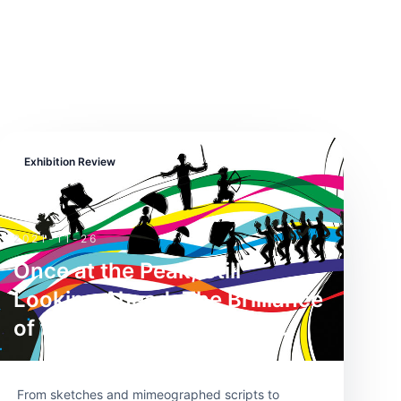
Exhibition Review
2021-11-26
Once at the Peak, Still
Looking Ahead: The Brilliance
of the Chinese Animation
School
From sketches and mimeographed scripts to