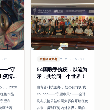
5-21
公益绘画大赛
2020-05-07
——“守
54国联手抗疫，以笔为
击疫情公
矛，共绘同一个世界！
记
，于2020
由青晋科技主办， 协办的“我U我
球征集作品
Young”——“守望春天” ——全球
—“守望春
抗击疫情公益绘画大赛自开始征稿
绘画大赛在
以来，得到了海内外各界力量的支