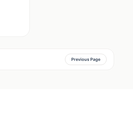
世界格局以及
势。在这样的
绘画大赛在京
稿，希望能通
Previous Page