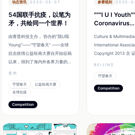
动态资讯
2020-05-07
参赛规则
2020-0
54国联手抗疫，以笔为
"""I U I Youth"
矛，共绘同一个世界！
Coronavirus
International
由青晋科技主办， 协办的“我U我
Culture & Multimedia
Competition C
Young”——“守望春天” ——全球
International Associa
Entries"
抗击疫情公益绘画大赛自开始征稿
Copyright 2013 京 
以来，得到了海内外各界力量的支
BEIJING
持和鼓舞。人民网、环球网、凤凰
贵州
守望春天
网、网易新闻、新浪新闻、中华
守望春天
公益绘画大赛
网、贵州日报、堂吉诃德幽默漫画
Competition
全球抗疫
杂志等海内外不同类型的26家媒
体纷纷刊载大赛征稿的信息，成为
Competition
本次大赛最坚强的后盾。截至发稿
前，大赛组委会已经收到来自54
个国家和地区的参赛作品...