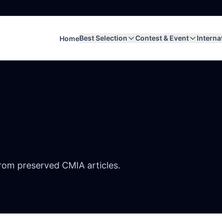
Best Selection
Contest & Event
Interna
Home
from preserved CMIA articles.