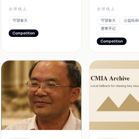
、抗击新冠病毒 、表现友爱、温
不到一个月的时间内
全球线上
全球线上
暖、勇气、希望、爱护环境、共筑
全世界60多个国家和
守望春天
守望春天
公益绘画
美好地球等传递正能量的作品 参
家发来的作品，有些
赛事手记
赛者需要提供包括两个主题的漫画
了他们参加这一活动
Competition
作品，数量不限。 二、作品形式
章。组委会认为这一
Competition
、漫画：单格或多格 、插画 、创
意义，在来自遥远的
意画（油画、水彩、国画、丙...
画家杰西·杜克（Jesus
的信中得到了表...