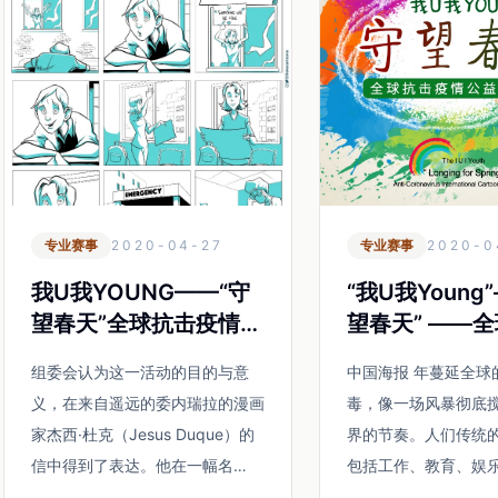
专业赛事
2020-04-27
专业赛事
2020-0
我U我YOUNG——“守
“我U我Young
望春天”全球抗击疫情公
望春天” ——
益绘画大赛手记
疫情公益绘画
组委会认为这一活动的目的与意
中国海报 年蔓延全球的新冠病
启动
义，在来自遥远的委内瑞拉的漫画
毒，像一场风暴彻底
家杰西·杜克（Jesus Duque）的
界的节奏。人们传统
信中得到了表达。他在一幅名
包括工作、教育、娱
为“一切都会好起来”的投稿来信中
都面临着前所未有的