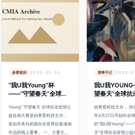
参赛规则
2020-05-30
赛事手记
2020-0
“我U我Young”杯
我U我YOUNG
——“守望春天”全球抗
望春天”全球抗
击疫情公益绘画大赛参
益绘画大赛手
Young” 守望春天 全球抗击疫情公
由青晋科技主办， 协办
赛规则
益绘画大赛是由青晋科技主办，
年4月27日开始向全
策划并承办的面向全世界征集漫画
的“我U我Young”—
作品的线上赛事。 一、大赛主题
天”全球抗击疫情公益