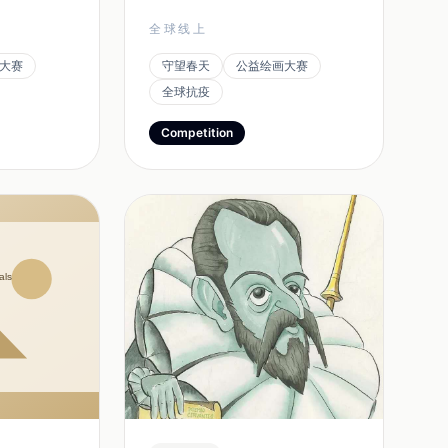
就收到了来自
持和鼓舞。人民网、环球网、凤凰
全球线上
地区的艺术
网、网易新闻、新浪新闻、中华
大赛
守望春天
公益绘画大赛
艺术家还附上
网、贵州日报、堂吉诃德幽默漫画
全球抗疫
的感言与文
杂志等海内外不同类型的26家媒
活动的目的与
体纷纷刊载大赛征稿的信息，成为
Competition
委内瑞拉的漫
本次大赛最坚强的后盾。截至发稿
 Duque）
前，大赛组委会已经收到来自54
个国家和地区的参赛作品...